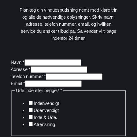
Planlæg din vinduespudsning nemt med klare trin
og alle de nødvendige oplysninger. Skriv navn,
adresse, telefon nummer, email, og hvilken
service du ønsker tilbud på. Så vender vi tilbage
indenfor 24 timer.
Navn
*
12.
Adresse
*
ikke
Telefon nummer
*
før
Email
*
Ude inde eller begge?
*
Indenvendigt
Udenvendigt
Inde & Ude.
Afrensning