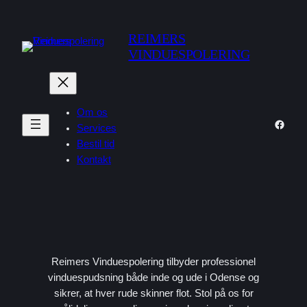
Skip
to
REIMERS
content
VINDUESPOLERING
Om os
Faceb
Services
Bestil tid
Kontakt
Reimers Vinduespolering tilbyder professionel
vinduespudsning både inde og ude i Odense og
sikrer, at hver rude skinner flot. Stol på os for